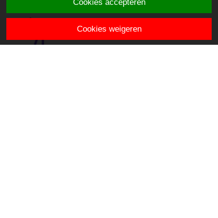
Cookies accepteren
Cookies weigeren
Het Vogelnest
Leeuwerik 3
2411 KR Bodegraven
info.hetvogelnest@stichtingklasse.nl
0172-614330
Overig
Privacy & Cookies
Proclaimer