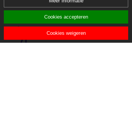
Meer informatie
Cookies accepteren
Cookies weigeren
Het Vogelnest
Leeuwerik 3
2411 KR Bodegraven
info.hetvogelnest@stichtingklasse.nl
0172-614330
Overig