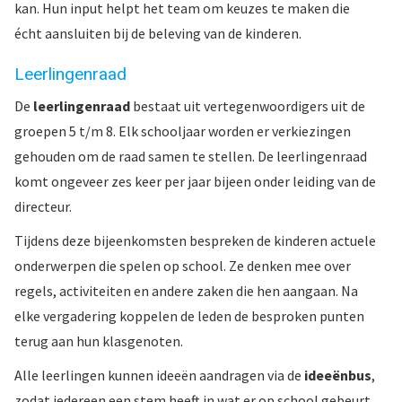
kan. Hun input helpt het team om keuzes te maken die
écht aansluiten bij de beleving van de kinderen.
Leerlingenraad
De
leerlingenraad
bestaat uit vertegenwoordigers uit de
groepen 5 t/m 8. Elk schooljaar worden er verkiezingen
gehouden om de raad samen te stellen. De leerlingenraad
komt ongeveer zes keer per jaar bijeen onder leiding van de
directeur.
Tijdens deze bijeenkomsten bespreken de kinderen actuele
onderwerpen die spelen op school. Ze denken mee over
regels, activiteiten en andere zaken die hen aangaan. Na
elke vergadering koppelen de leden de besproken punten
terug aan hun klasgenoten.
Alle leerlingen kunnen ideeën aandragen via de
ideeënbus
,
zodat iedereen een stem heeft in wat er op school gebeurt.